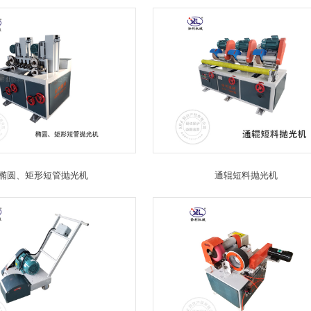
椭圆、矩形短管抛光机
通辊短料抛光机