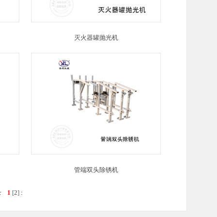
灭火器罐抛光机
管端双头除锈机
录
1
[
2
]
: