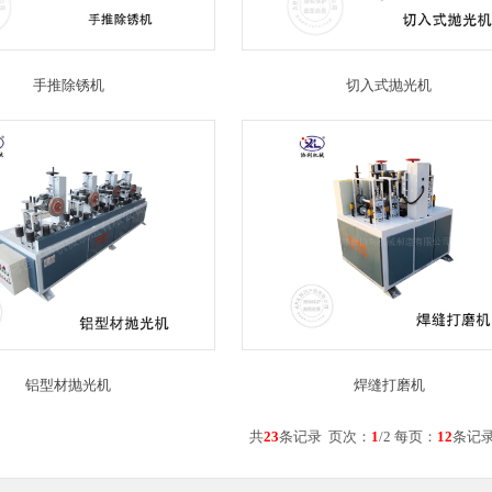
手推除锈机
切入式抛光机
铝型材抛光机
焊缝打磨机
共
23
条记录 页次：
1
/2 每页：
12
条记