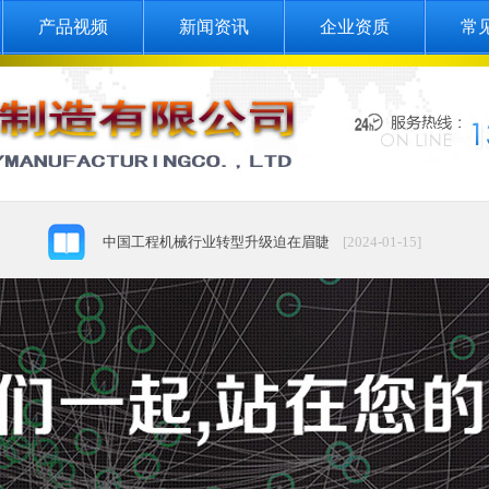
产品视频
新闻资讯
企业资质
常
揭秘！工程机械行业六大骗局
[2024-12-18]
我国工程机械出口企业需要借好“外力” 练好“
[2024-01-15]
中国工程机械行业转型升级迫在眉睫
[2024-01-15]
工业品设计的特点和特征以及设计与制造两者的相关性
[2023
日本农业机械真的甩中国几条街？
[2023-12-15]
中德将积极推进＂中国制造2025＂对接＂工业4.0＂
[2023-01
揭秘！工程机械行业六大骗局
[2024-12-18]