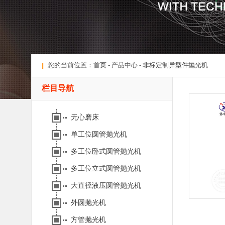
||
您的当前位置：
首页
- 产品中心 -
非标定制异型件抛光机
栏目导航
无心磨床
单工位圆管抛光机
多工位卧式圆管抛光机
多工位立式圆管抛光机
大直径液压圆管抛光机
外圆抛光机
方管抛光机